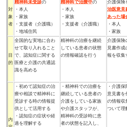
精神科未受診
の
精神科で治療中
の
介護保険
対
・本人
・本人
治医意見
象
・家族
・家族
あった場
者
・支援者（介護職）
・支援者（介護職）
・本人
・地域住民
・家族
全国的な実地に合わ
精神科の治療を継続
介護保険
せて取り入れること
している患者の状態
見書作成
目
で、認知症に関する
の情報確認を行う
報を収集
的
医療と介護の共通認
識を高める
・初めて認知症の治
・精神科での治療を
・介護保
療や相談で精神科に
継続している患者の
意見書を
受診する時の情報提
介護をしている家族
の情報収
供として活用する
や介護スタッフが、
ついて理
・認知症の症状や経
精神科の受診時に患
内
過を理解する
者の状態を記入し、
容