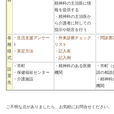
精神科の主治医に情
報を提供する
・精神科の主治医か
ら介護者に対しての
指示や助言を行う
各
・生活支援アンケー
・外来診療チェック
・問診票
種
ト
リスト
様
・算定方法
・記入表
式
・記入例
・市町
・精神科のある医療
・市町（
設
・保健福祉センター
機関
請の相談
置
・介護施設
・精神科
先
機関
ご不明な点がありましたら、お気軽にお問合せください。