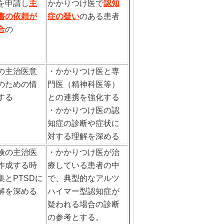
を申請し
主
かかりつけ医で
認知
書の依頼が
症の疑い
のある患者
合
の
の主治医意
・かかりつけ医と専
のための情
門医（精神科医等）
する
との連携を強化する
・かかりつけ医の認
知症の診断や症状に
対する理解を深める
険の主治医
・かかりつけ医が治
作成する時
療している患者の中
集とPTSDに
で、典型的なアルツ
解を深める
ハイマー型認知症が
疑われる場合の診断
の参考とする。