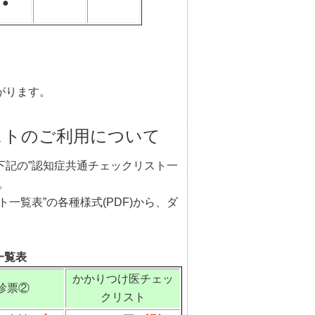
●
がります。
ストのご利用について
下記の”認知症共通チェックリスト一
。
一覧表”の各種様式(PDF)から、ダ
一覧表
かかりつけ医チェッ
診票②
クリスト