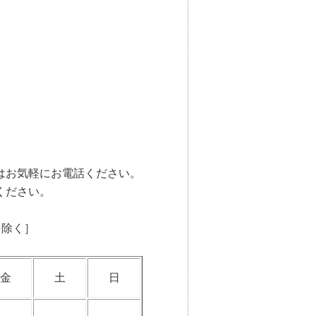
はお気軽にお電話ください。
ください。
を除く］
金
土
日