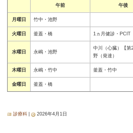
午前
午後
月曜日
竹中・池野
火曜日
釜蓋・橋
1ヵ月健診・PCIT
中川（心臓）【第2
水曜日
永嶋・池野
野（発達）
木曜日
永嶋・竹中
釜蓋・竹中
金曜日
釜蓋・橋
診療科
|
2026年4月1日