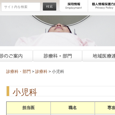
検索
診療科・部門
>
診療科
> 小児科
小児科
担当医
職名
専