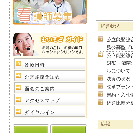
経営状況
公立能登総
務公募型プ
公立能登総
SPD・滅
診療日時
ルについて
外来診療予定表
決算の状況
改革プラン
面会のご案内
契約・入札
アクセスマップ
経営比較分
ダイヤルイン
広報