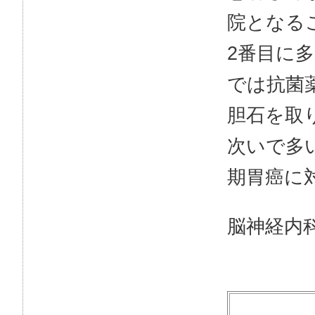
院となる
2番目に
では抗菌
胆石を取
次いで多
期胃癌に
脳神経内