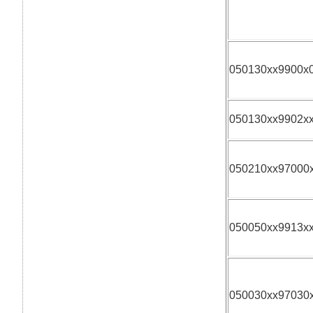
050130xx9900x
050130xx9902x
050210xx97000
050050xx9913x
050030xx97030