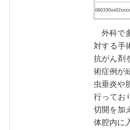
060330xx02xxxx
外科で多
対する手
抗がん剤
術症例が
虫垂炎や
行ってお
切開を加
体腔内に