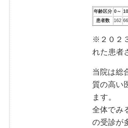
年齢区分
0～
1
患者数
162
6
※２０２
れた患者
当院は総
質の高い
ます。
全体でみ
の受診が