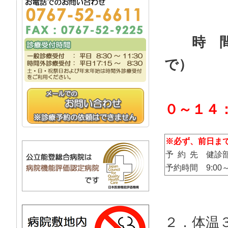
※令和
時 間 
で）
※令和
０～１４
※必ず、前日ま
予 約 先 健診部 0
予約時間 9:00～1
２．体温