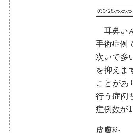
030428xxxxxxxx
耳鼻いん
手術症例
次いで多
を抑えま
ことがあ
行う症例
症例数が
皮膚科