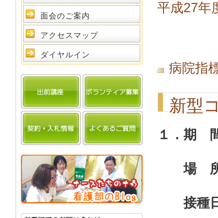
平成27年
面会のご案内
アクセスマップ
ダイヤルイン
病院指
新型
１．期
場 所
接種日