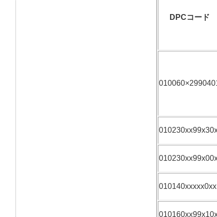
DPCコード
010060×299040
010230xx99x30
010230xx99x00
010140xxxxx0xx
010160xx99x10