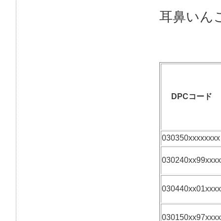
耳鼻いん
DPCコード
030350xxxxxxxx
030240xx99xxxx
030440xx01xxxx
030150xx97xxxx