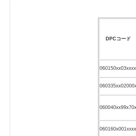
DPCコード
060150xx03xxxx
060335xx02000
060040xx99x70
060160x001xxx