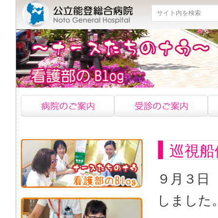
検索
巡視船
９月３日
しました