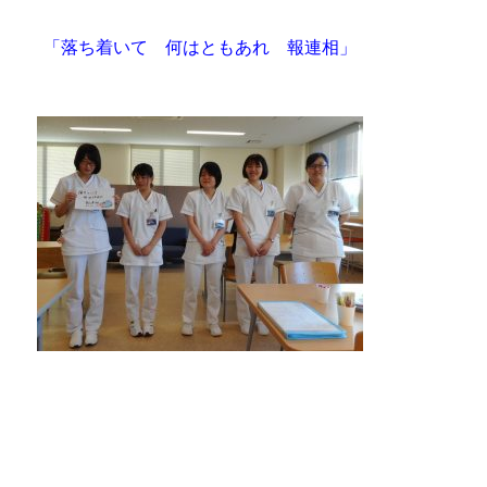
「落ち着いて 何はともあれ 報連相」