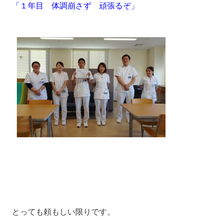
「１年目 体調崩さず 頑張るぞ」
とっても頼もしい限りです。