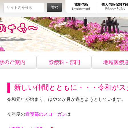
検索
新しい仲間とともに・・・令和がス
令和元年が始まり、はや２か月が過ぎようとしています。
今年度の
看護部のスローガン
は