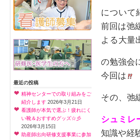
について
前回は弛
よる大量
の
勉強会
今回は
最近の投稿
精神センターでの取り組みをご
その、弛
紹介します
2026年3月21日
看護師が本気で選ぶ！疲れにく
シュミレ
い靴＆おすすめグッズ☆彡
2026年3月15日
知識や経
助産師出向研修支援事業に参加