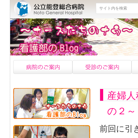
検索
産婦人
の２～
前回に引き