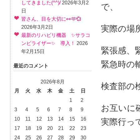
してきました(^^)/
2026年3月2
で、
日
皆さん、目を大切に👀🫶💞
実際の場所
2026年3月2日
最新のリハビリ機器 ✨サラコ
ンビライザー✨ 導入！
2026
緊張感、
年2月15日
緊急時の
最近のコメント
2026年8月
検査部の
月
火
水
木
金
土
日
1
2
お互いに
3
4
5
6
7
8
9
10
11
12
13
14
15
16
実際行っ
17
18
19
20
21
22
23
24
25
26
27
28
29
30