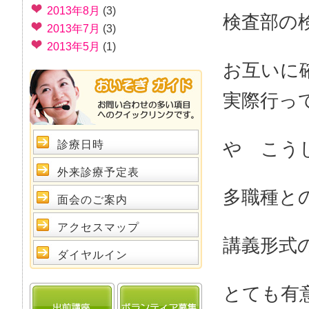
2013年8月
(3)
検査部の
2013年7月
(3)
2013年5月
(1)
お互いに
実際行っ
や こう
診療日時
外来診療予定表
多職種と
面会のご案内
アクセスマップ
講義形式
ダイヤルイン
とても有