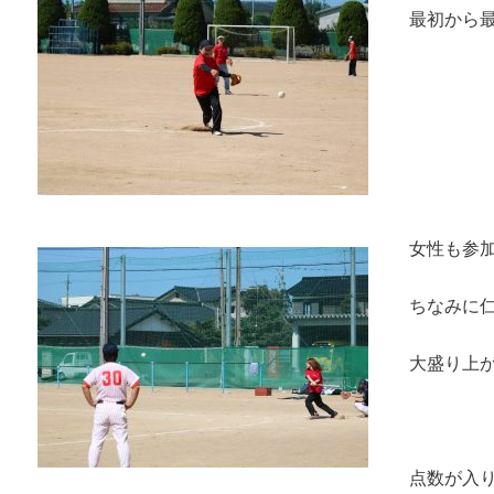
最初から
女性も参
ちなみに
大盛り上が
点数が入