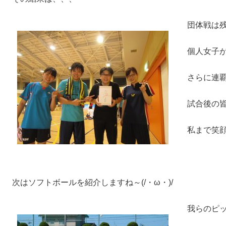
団体戦は
個人女子
さらに連
試合後の
私まで笑顔に
次はソフトボールを紹介しますね～(/・ω・)/
我らのピ