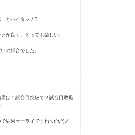
バーとハイタッチ?
ークが良く、とっても楽しい、
ぱいの試合でした。
結果は１試合目突破で２試合目敗退
)
で結果オーライですね＼(^o^)／