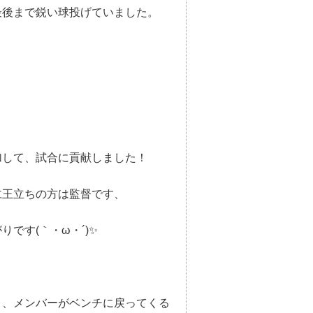
最後まで鋭い球投げていました。
加して、試合に貢献しました！
仁王立ちの方は監督です、
りです(｀・ω・´)✨
り、メンバーがベンチに戻ってくる