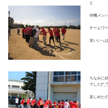
と
待機メン
チームワ
笑いいっ
ちなみに
でした(*_*
楽しめたの