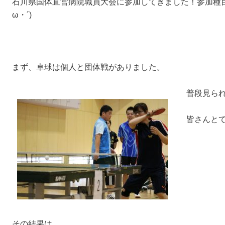
石川県国体直営病院職員大会に参加してきました！参加種
ω・´)
まず、卓球は個人と団体戦がありました。
普段見ら
皆さんと
その結果は、、、