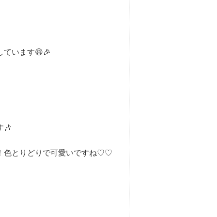
います😆🎉
🎶
！色とりどりで可愛いですね♡♡