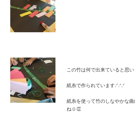
この竹は何で出来ていると思い
紙糸で作られています.ᐟ.ᐟ‪.ᐟ
紙糸を使って竹のしなやかな曲
ね☺️👏