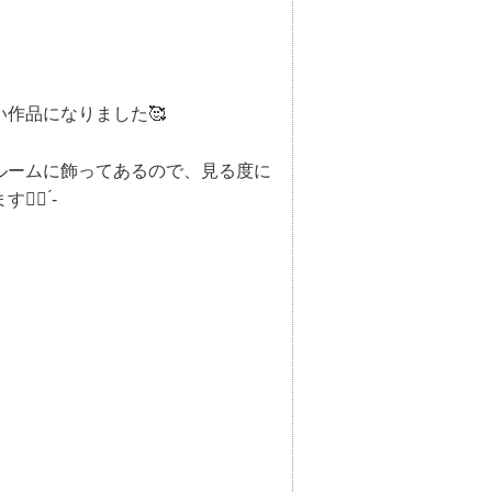
い作品になりました🥰
ルームに飾ってあるので、見る度に
🏻 ́-‬