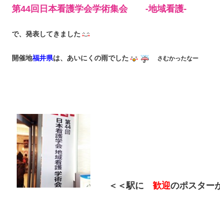
第44回日本看護学会学術集会 -地域看護-
で、発表してきました
福井県
開催地
は、あいにくの雨でした
さむかったなー
＜＜
駅に
歓迎
のポスター