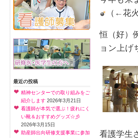
（←花
恒（好）
ョン上げ
最近の投稿
精神センターでの取り組みをご
紹介します
2026年3月21日
看護師が本気で選ぶ！疲れにく
い靴＆おすすめグッズ☆彡
2026年3月15日
看護学生
助産師出向研修支援事業に参加