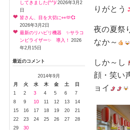
してきました(^^)/
2026年3月2
りがとう
日
皆さん、目を大切に👀🫶💞
2026年3月2日
夜の夏祭
最新のリハビリ機器 ✨サラコ
なか～
ンビライザー✨ 導入！
2026
年2月15日
しか～し
最近のコメント
顔・笑い
2014年9月
月
火
水
木
金
土
日
ョイ
1
2
3
4
5
6
7
8
9
10
11
12
13
14
15
16
17
18
19
20
21
22
23
24
25
26
27
28
29
30