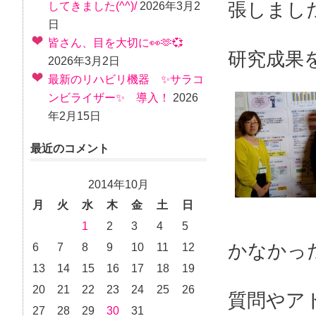
張しまし
してきました(^^)/
2026年3月2
日
皆さん、目を大切に👀🫶💞
研究成果
2026年3月2日
最新のリハビリ機器 ✨サラコ
ンビライザー✨ 導入！
2026
年2月15日
最近のコメント
2014年10月
月
火
水
木
金
土
日
1
2
3
4
5
かなかっ
6
7
8
9
10
11
12
13
14
15
16
17
18
19
20
21
22
23
24
25
26
質問やア
27
28
29
30
31