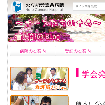
検索
学会
熊本に学