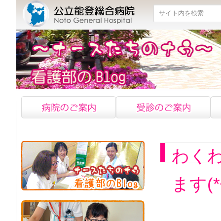
検索
わく
ます(*^