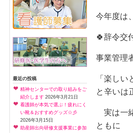
今年度は
🍀辞令交
事業管理
「楽しい
最近の投稿
精神センターでの取り組みをご
と辛いは
紹介します
2026年3月21日
看護師が本気で選ぶ！疲れにく
実は一緒
い靴＆おすすめグッズ☆彡
2026年3月15日
ともに
助産師出向研修支援事業に参加